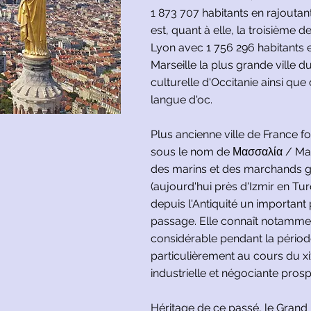
1 873 707 habitants en rajoutan
est, quant à elle, la troisième d
Lyon avec 1 756 296 habitants e
Marseille la plus grande ville d
culturelle d'Occitanie ainsi que d
langue d'oc.
Plus ancienne ville de France fo
sous le nom de Μασσαλία / Mass
des marins et des marchands g
(aujourd'hui près d'Izmir en Turq
depuis l'Antiquité un importan
passage. Elle connaît notamme
considérable pendant la période
particulièrement au cours du xi
industrielle et négociante prosp
Héritage de ce passé, le Grand 