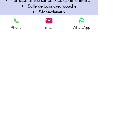
Terrasse privée sur deux côtés de la maison
Salle de bain avec douche
Sèche-cheveux
Télévision
Phone
Email
WhatsApp
Cuisine & équipements
Cuisine entièrement équipée
Plaques de cuisson
Lave Vaiselle
Micro-ondes
Réfrigérateur
Évier
Batterie de cuisine et ustensiles
Machine à café Nespresso
Cafetière classique
Bouilloire
Table et chaises à l’intérieur
Table et chaises sur la terrasse privée
Copyright © 2026 Résidence Les Sources