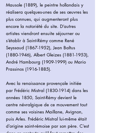
Mausole (1889), le peintre hollandais y
réalisera quelques-unes de ses œuvres les
plus connues, qui augmenteront plus
encore la notoriété du site. D’autres
artistes viendront ensuite séjourner ou
s’établir à Saint-Rémy comme René
Seyssaud
(1867-1952)
, Jean Baltus
(1880-1946)
, Albert Gleizes
(1881-1953)
,
André Hambourg
(1909-1999)
ou Mario
Prassinos
(1916-1885)
.
Avec la renaissance provençale initiée
par Frédéric Mistral
(1830-1914)
dans les
années 1850, Saint-Rémy devient le
centre névralgique de ce mouvement tout
comme ses voisines Maillane, Avignon,
puis Arles. Frédéric Mistral lui-même était
d’origine saint-rémoise par son père. C’est