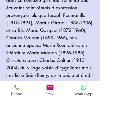
dans ce contexte qu'il faut remettre des
écrivains saint-rémois d'expression
provençale tels que Joseph Roumanille
(1818-1891)
, Marius Girard
(1838-1906)
et sa fille Marie Gasquet
(1872-1960)
,
Charles Mauron
(1899-1966)
, son
ancienne épouse Marie Roumanille, en
littérature Marie Mauron
(1896-1986)
.
On citera aussi Charles Galtier
(1913-
2004)
du village voisin d'Eygalières mais
très lié à Saint-Rémy, ou le poète et érudit
Marcel Bonnet
(1922-2007)57
,58. C'est
aussi dans le même contexte que Charles
Phone
Email
WhatsApp
Gounod vint séjourner à Saint-Rémy en
1862 pour y composer son opéra Mireille,
tiré du poème de Frédéric Mistral59. Des
intellectuels et écrivains britanniques
comme Roger Eliott Fry
(1866-1934)
ou
Edward Morgan Forster
(1879-1970)