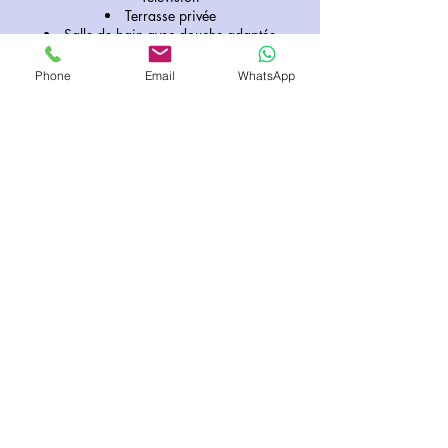
Terrasse privée
Salle de bain avec douche adaptée
Sèche-cheveux
Phone
Email
WhatsApp
Cuisine & équipements
Cuisine entièrement équipée
Plaques de cuisson
Micro-ondes
Réfrigérateur
Évier
Batterie de cuisine et ustensiles
Machine à café Nespresso
Cafetière classique
Bouilloire
Table et chaises à l’intérieur
Table et chaises sur la terrasse privée
Copyright © 2026 Residence Les Sources