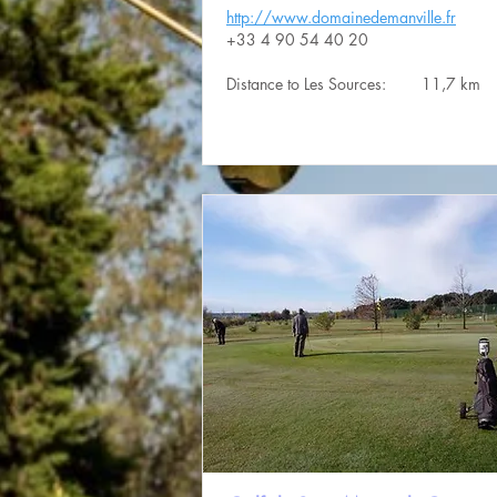
http://www.domainedemanville.fr
+33 4 90 54 40 20
Distance to Les Sources:
11,7 km