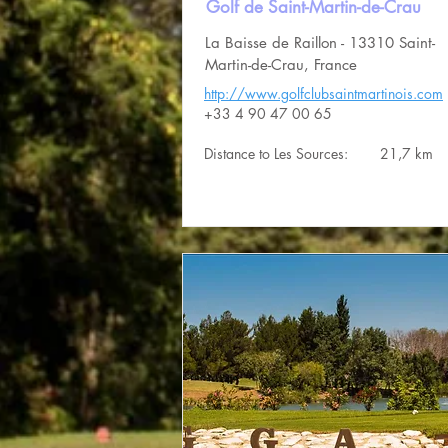
Golf de Saint-Martin-de-Crau
La Baisse de Raillon - 13310 Saint-
Martin-de-Crau, France
http://www.golfclubsaintmartinois.com
+33 4 90 47 00 65
Distance to Les Sources:
21,7 km