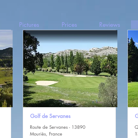
Pictures
Prices
Reviews
Golf de Servanes
G
Route de Servanes - 13890
Q
Mouriès, France
1