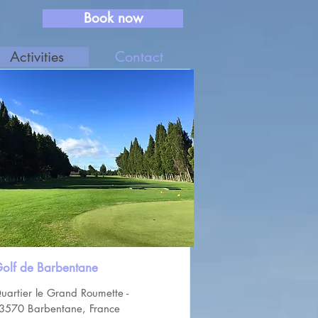
Book now
Activities
Contact
olf de Barbentane
uartier le Grand Roumette -
3570 Barbentane, France