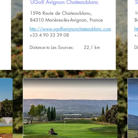
UGolf Avignon Chateaublanc
S
1596 Route de Chateaublanc,
1
84310 Morières-lès-Avignon, France
B
http://www.ugolfavignonchateaublanc.com
h
+33 4 90 33 39 08
+
Distance to Les Sources:
22,1 km
D