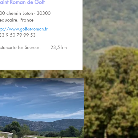
aint Roman de Golf
00 chemin Loton - 30300
eaucaire, France
ttp://www.golf-st-roman.fr
33 9 50 79 99 53
istance to Les Sources:
23,5 km