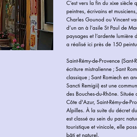
C’est vers la fin du xixe siècle
peintres, écrivains et musicien
Charles Gounod ou Vincent va
d’un an à l’asile St Paul de Ma
paysages et l’ardente lumière d
a réalisé ici près de 150 peintu
Saint-Rémy-de-Provence (Sant-
écriture mistralienne ; Sant Ro
classique ; Sant Romiech en anc
Sancti Remigii) est une commu
des Bouches-du-Rhône. Située 
Côte d'Azur, Saint-Rémy-de-Prov
Alpilles. À la suite du décret d
est classé au sein du parc natur
touristique et vinicole, elle po
bâti et naturel.