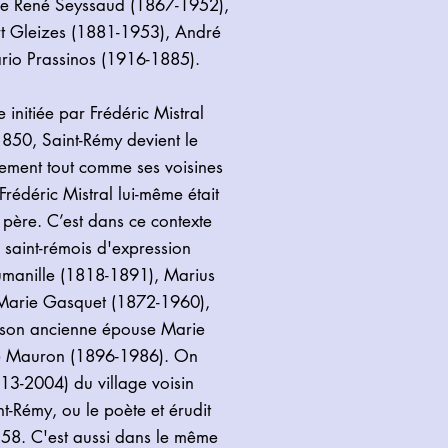
me René Seyssaud (1867-1952),
rt Gleizes (1881-1953), André
io Prassinos (1916-1885).
initiée par Frédéric Mistral
850, Saint-Rémy devient le
ement tout comme ses voisines
Frédéric Mistral lui-même était
 père. C’est dans ce contexte
s saint-rémois d'expression
umanille (1818-1891), Marius
e Marie Gasquet (1872-1960),
son ancienne épouse Marie
rie Mauron (1896-1986). On
913-2004) du village voisin
nt-Rémy, ou le poète et érudit
58. C'est aussi dans le même