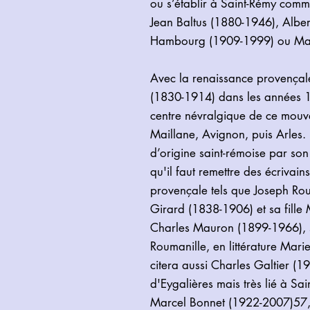
ou s’établir à Saint-Rémy com
Jean Baltus (1880-1946), Albe
Hambourg (1909-1999) ou Mar
Avec la renaissance provençale 
(1830-1914) dans les années 1
centre névralgique de ce mouv
Maillane, Avignon, puis Arles. 
d’origine saint-rémoise par son
qu'il faut remettre des écrivain
provençale tels que Joseph Ro
Girard (1838-1906) et sa fill
Charles Mauron (1899-1966), 
Roumanille, en littérature Ma
citera aussi Charles Galtier (1
d'Eygalières mais très lié à Sai
Marcel Bonnet (1922-2007)57,