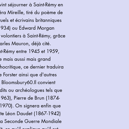
int séjourner à Saint-Rémy en
a Mireille, tiré du poème de
tuels et écrivains britanniques
-1934) ou Edward Morgan
 volontiers à Saint-Rémy, grâce
harles Mauron, déjà cité.
nt-Rémy entre 1945 et 1959,
le mais aussi mais grand
chocritique, ce dernier traduira
 Forster ainsi que d'autres
 Bloomsbury60.Il convient
dits ou archéologues tels que
1963), Pierre de Brun (1874-
1970). On signera enfin que
miste Léon Daudet (1867-1942)
la Seconde Guerre Mondiale