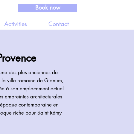
Book now
Activities
Contact
Provence
 une des plus anciennes de
e la ville romaine de Glanum,
pée à son emplacement actuel.
s empreintes architecturales
l’époque contemporaine en
poque riche pour Saint Rémy