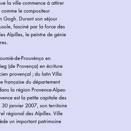
 que la ville commence à attirer
s, comme le compositeur
n Gogh. Durant son séjour
usole, fasciné par la force des
es Alpilles, le peintre de génie
res.
Roumié-de-Prouvènço en
mieg (de Provença) en écriture
ien provençal ; du latin Villa
ne française du département
dans la région Provence-Alpes-
ence est la petite capitale des
u 30 janvier 2007, son territoire
el régional des Alpilles. Ville
ssède un important patrimoine